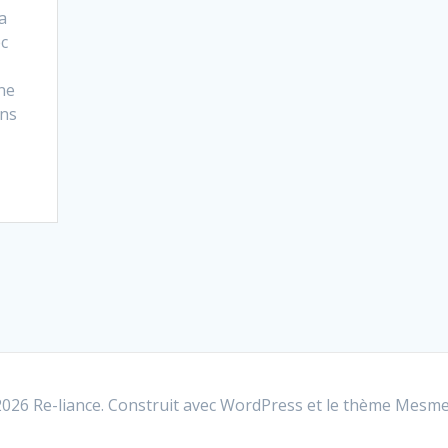
sa
ec
une
ans
026 Re-liance. Construit avec WordPress et le
thème Mesme